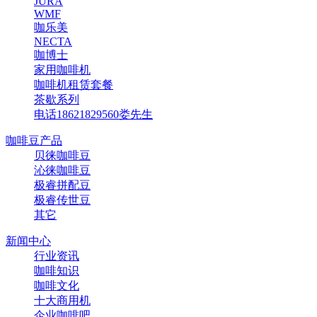
JURA
WMF
咖乐美
NECTA
咖博士
家用咖啡机
咖啡机租赁套餐
茶歇系列
电话18621829560娄先生
咖啡豆产品
贝徕咖啡豆
沁徕咖啡豆
极睿拼配豆
极睿传世豆
其它
新闻中心
行业资讯
咖啡知识
咖啡文化
十大商用机
企业咖啡吧