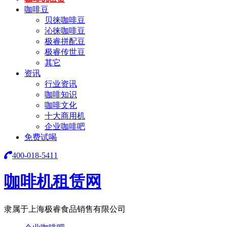
咖啡豆
贝徕咖啡豆
沁徕咖啡豆
极睿拼配豆
极睿传世豆
其它
资讯
行业资讯
咖啡知识
咖啡文化
十大商用机
企业咖啡吧
免费试喝
400-018-5411
咖啡机租赁网
隶属于上海极睿食品销售有限公司