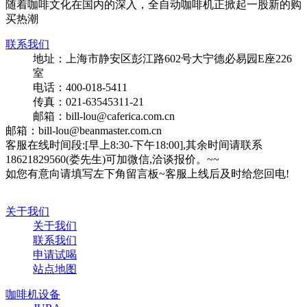
随着咖啡文化在国内的深入，全自动咖啡机正掀起一股新的购
买热潮
联系我们
地址：上海市静安区彭江路602号大宁德必易园E座226
室
电话：400-018-5411
传真：021-63545311-21
邮箱：bill-lou@caferica.com.cn
邮箱：bill-lou@beanmaster.com.cn
客服在线时间段:[早上8:30-下午18:00],其余时间请联系
18621829560(娄先生)可加微信,洽谈报价。~~
如您有意向请填写左下角留言板~客服上线后及时给您回电!
关于我们
关于我们
联系我们
申请试喝
站点地图
咖啡机设备