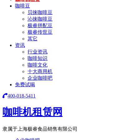
咖啡豆
贝徕咖啡豆
沁徕咖啡豆
极睿拼配豆
极睿传世豆
其它
资讯
行业资讯
咖啡知识
咖啡文化
十大商用机
企业咖啡吧
免费试喝
400-018-5411
咖啡机租赁网
隶属于上海极睿食品销售有限公司