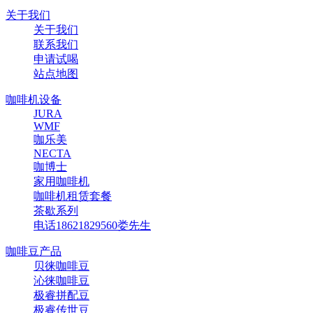
关于我们
关于我们
联系我们
申请试喝
站点地图
咖啡机设备
JURA
WMF
咖乐美
NECTA
咖博士
家用咖啡机
咖啡机租赁套餐
茶歇系列
电话18621829560娄先生
咖啡豆产品
贝徕咖啡豆
沁徕咖啡豆
极睿拼配豆
极睿传世豆