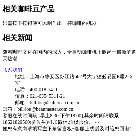
相关咖啡豆产品
只需按下按钮便可以制作出一杯咖啡的机器
相关新闻
随着咖啡文化在国内的深入，全自动咖啡机正掀起一股新的购
买热潮
联系我们
地址：上海市静安区彭江路602号大宁德必易园E座226
室
电话：400-018-5411
传真：021-63545311-21
邮箱：bill-lou@caferica.com.cn
邮箱：bill-lou@beanmaster.com.cn
客服在线时间段:[早上8:30-下午18:00],其余时间请联系
18621829560(娄先生)可加微信,洽谈报价。~~
如您有意向请填写左下角留言板~客服上线后及时给您回电!