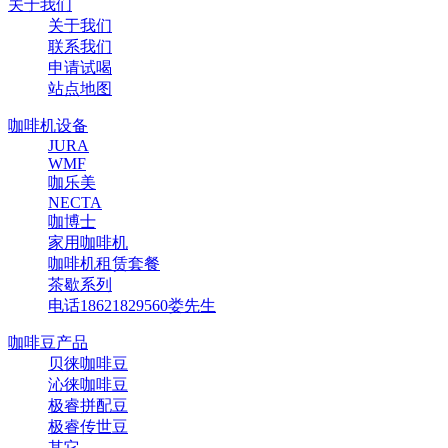
关于我们
关于我们
联系我们
申请试喝
站点地图
咖啡机设备
JURA
WMF
咖乐美
NECTA
咖博士
家用咖啡机
咖啡机租赁套餐
茶歇系列
电话18621829560娄先生
咖啡豆产品
贝徕咖啡豆
沁徕咖啡豆
极睿拼配豆
极睿传世豆
其它