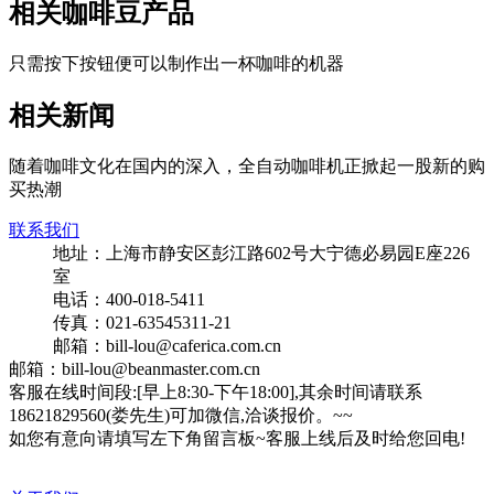
相关咖啡豆产品
只需按下按钮便可以制作出一杯咖啡的机器
相关新闻
随着咖啡文化在国内的深入，全自动咖啡机正掀起一股新的购
买热潮
联系我们
地址：上海市静安区彭江路602号大宁德必易园E座226
室
电话：400-018-5411
传真：021-63545311-21
邮箱：bill-lou@caferica.com.cn
邮箱：bill-lou@beanmaster.com.cn
客服在线时间段:[早上8:30-下午18:00],其余时间请联系
18621829560(娄先生)可加微信,洽谈报价。~~
如您有意向请填写左下角留言板~客服上线后及时给您回电!