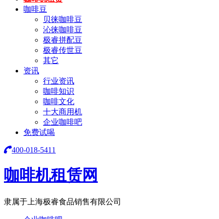
咖啡豆
贝徕咖啡豆
沁徕咖啡豆
极睿拼配豆
极睿传世豆
其它
资讯
行业资讯
咖啡知识
咖啡文化
十大商用机
企业咖啡吧
免费试喝
400-018-5411
咖啡机租赁网
隶属于上海极睿食品销售有限公司