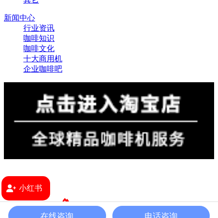
新闻中心
行业资讯
咖啡知识
咖啡文化
十大商用机
企业咖啡吧
小红书
2024 版权所有 ©
上海极睿食品销售有限公司
沪ICP备
在线咨询
电话咨询
08107677号
沪公网安备31010602008081
咖啡机租赁网