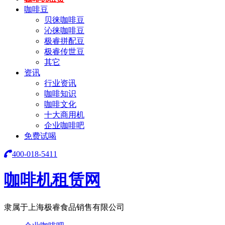
咖啡豆
贝徕咖啡豆
沁徕咖啡豆
极睿拼配豆
极睿传世豆
其它
资讯
行业资讯
咖啡知识
咖啡文化
十大商用机
企业咖啡吧
免费试喝
400-018-5411
咖啡机租赁网
隶属于上海极睿食品销售有限公司