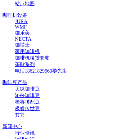
站点地图
咖啡机设备
JURA
WMF
咖乐美
NECTA
咖博士
家用咖啡机
咖啡机租赁套餐
茶歇系列
电话18621829560娄先生
咖啡豆产品
贝徕咖啡豆
沁徕咖啡豆
极睿拼配豆
极睿传世豆
其它
新闻中心
行业资讯